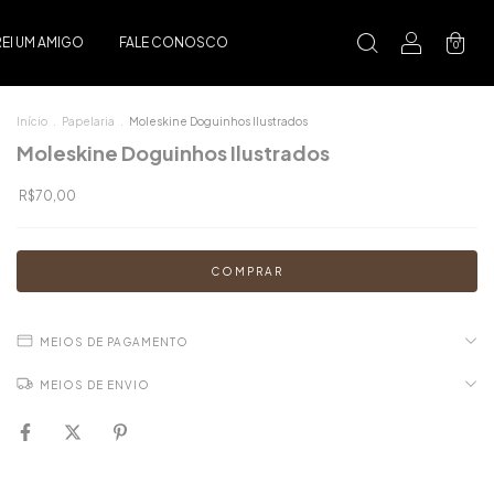
I UM AMIGO
FALE CONOSCO
0
Início
.
Papelaria
.
Moleskine Doguinhos Ilustrados
Moleskine Doguinhos Ilustrados
R$70,00
MEIOS DE PAGAMENTO
MEIOS DE ENVIO