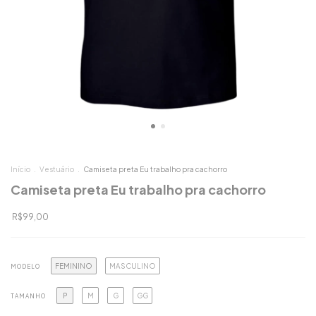
Início
.
Vestuário
.
Camiseta preta Eu trabalho pra cachorro
Camiseta preta Eu trabalho pra cachorro
R$99,00
FEMININO
MASCULINO
MODELO
P
M
G
GG
TAMANHO