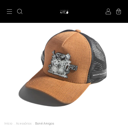
0
Início
.
Acessórios
.
Boné Amigos