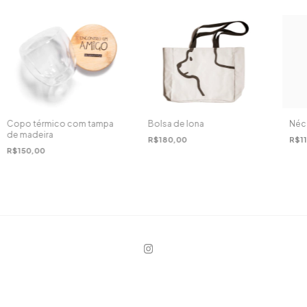
Copo térmico com tampa
Bolsa de lona
Néce
de madeira
R$180,00
R$11
R$150,00