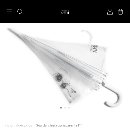
0
Início
.
Acessórios
.
Guarda-chuva transparente Fifi