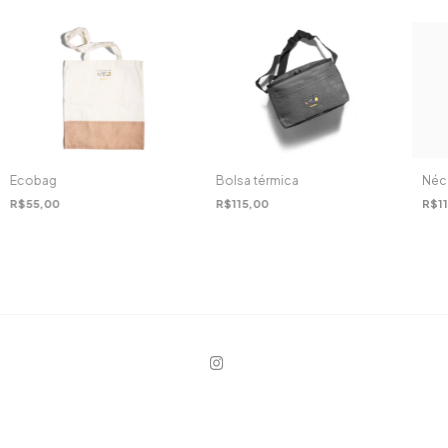
Bolsa térmica
Ecobag
Néce
R$115,00
R$55,00
R$11