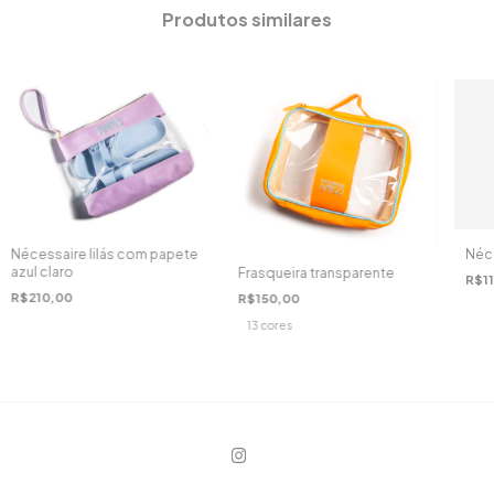
Produtos similares
Nécessaire lilás com papete
Néce
azul claro
Frasqueira transparente
R$11
R$210,00
R$150,00
13 cores