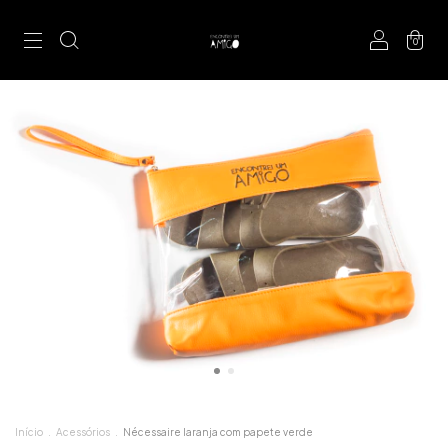
0
Início
.
Acessórios
.
Nécessaire laranja com papete verde